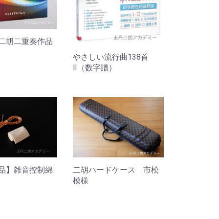
二胡二重奏作品
やさしい流行曲138首
Ⅱ（数字譜）
品】雑音控制綿
二胡ハードケース 市松
模様