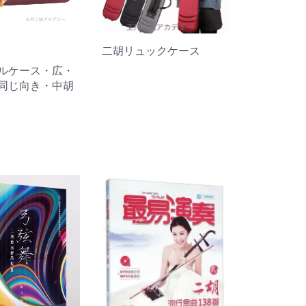
二胡リュックケース
ルケース・広・
同じ向き・中胡