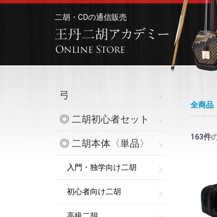
二胡・CDの通信販売
>王丹
弓
全商品
◎ 二胡初心者セット
163
件
◎ 二胡本体〈単品〉
入門・独学向け二胡
初心者向け二胡
高級二胡