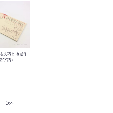
格技巧と地域作
数字譜）
次へ