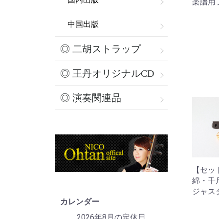
楽譜用
中国出版
◎ 二胡ストラップ
◎ 王丹オリジナルCD
◎ 演奏関連品
【セッ
綿・千
ジャス
カレンダー
2026年8月の定休日