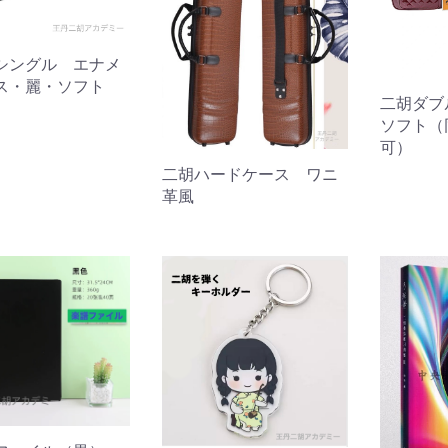
シングル エナメ
ス・麗・ソフト
二胡ダブ
ソフト（
可）
二胡ハードケース ワニ
革風