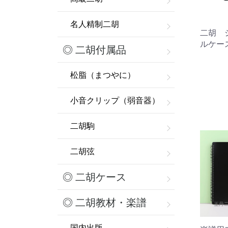
名人精制二胡
二胡 
ルケー
◎ 二胡付属品
松脂（まつやに）
小音クリップ（弱音器）
二胡駒
二胡弦
◎ 二胡ケース
◎ 二胡教材・楽譜
国内出版