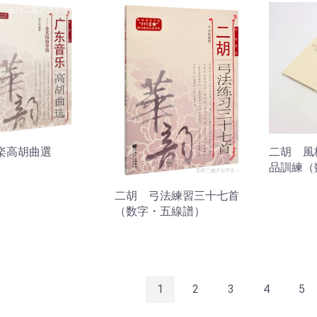
楽高胡曲選
二胡 風
品訓練（
二胡 弓法練習三十七首
（数字・五線譜）
1
2
3
4
5