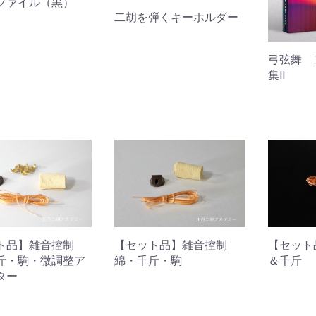
ファイル（黒）
二胡を弾くキーホルダー
弓弦舞 
集Ⅱ
ト品】雑音控制
【セット品】雑音控制
【セット
斤・駒・微調整ア
綿・千斤・駒
＆千斤
ター