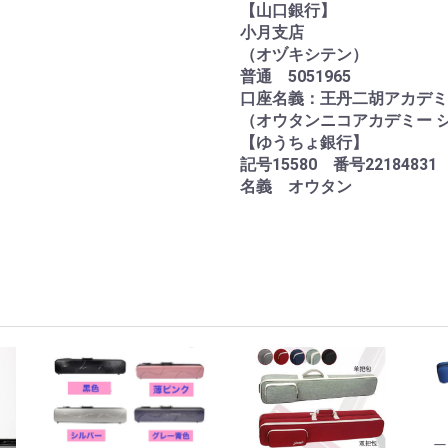
【山口銀行】
小月支店
（オヅキシテン）
普通 5051965
口座名義：王丹二胡アカデミ
（オウタンニコアカデミー シ
【ゆうちょ銀行】
記号15580 番号22184831
名義 オウタン