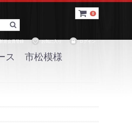
0
tore
新規会員登録
お気に入り
ログイン
ース 市松模様