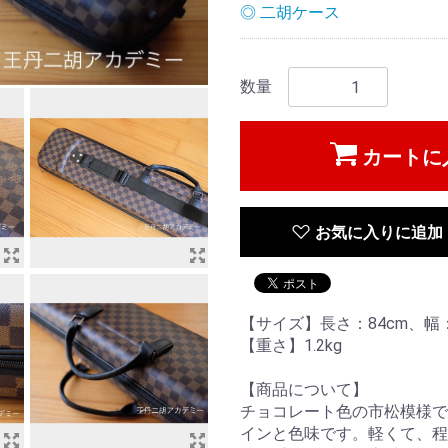
◎ 二胡ケース
数量
カートに
お気に入りに追加
【サイズ】長さ：84cm、幅：
【重さ】1.2kg
【商品について】
チョコレート色の市松模様で
インと色味です。軽くて、程