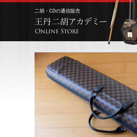
二胡・CDの通信販売
>王丹