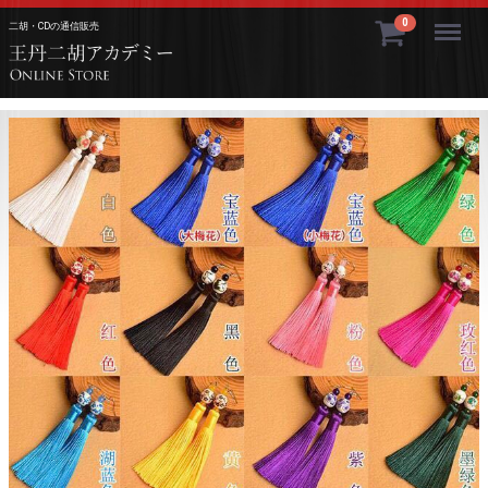
Menu
0
二胡・CDの通信販売
>王丹二胡アカデミ